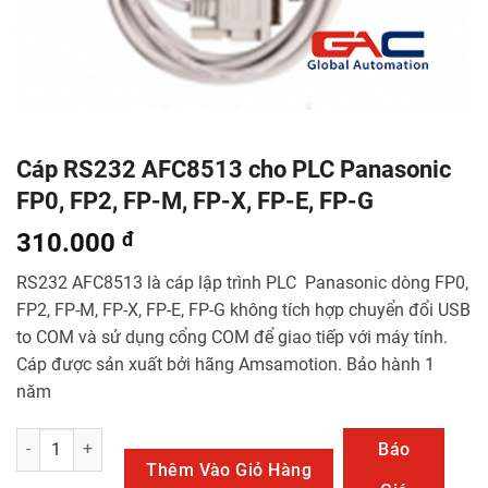
Cáp RS232 AFC8513 cho PLC Panasonic
FP0, FP2, FP-M, FP-X, FP-E, FP-G
310.000
đ
RS232 AFC8513 là cáp lập trình PLC Panasonic dòng FP0,
FP2, FP-M, FP-X, FP-E, FP-G không tích hợp chuyển đổi USB
to COM và sử dụng cổng COM để giao tiếp với máy tính.
Cáp được sản xuất bởi hãng Amsamotion. Bảo hành 1
năm
Cáp RS232 AFC8513 cho PLC Panasonic FP0, FP2, FP-M, FP-X, FP-E,
Báo
Thêm Vào Giỏ Hàng