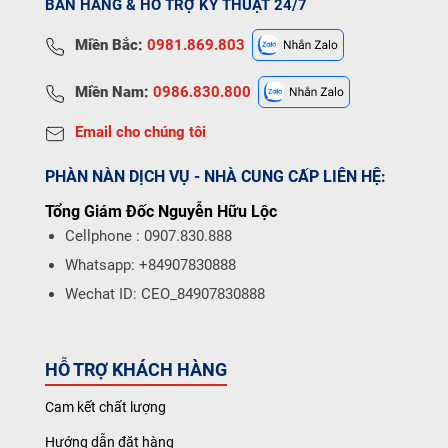
BÁN HÀNG & HỖ TRỢ KỸ THUẬT 24/7
Miền Bắc:
0981.869.803
Miền Nam:
0986.830.800
Email cho chúng tôi
PHÀN NÀN DỊCH VỤ - NHÀ CUNG CẤP LIÊN HỆ:
Tổng Giám Đốc Nguyễn Hữu Lộc
Cellphone : 0907.830.888
Whatsapp: +84907830888
Wechat ID: CEO_84907830888
HỖ TRỢ KHÁCH HÀNG
Cam kết chất lượng
Hướng dẫn đặt hàng