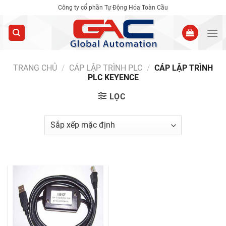
Skip
Công ty cổ phần Tự Động Hóa Toàn Cầu
to
content
TRANG CHỦ
/
CÁP LẬP TRÌNH PLC
/
CÁP LẬP TRÌNH
PLC KEYENCE
LỌC