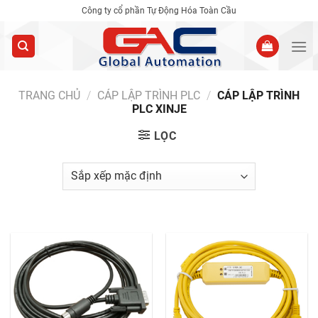
Skip
Công ty cổ phần Tự Động Hóa Toàn Cầu
to
content
TRANG CHỦ
/
CÁP LẬP TRÌNH PLC
/
CÁP LẬP TRÌNH
PLC XINJE
LỌC