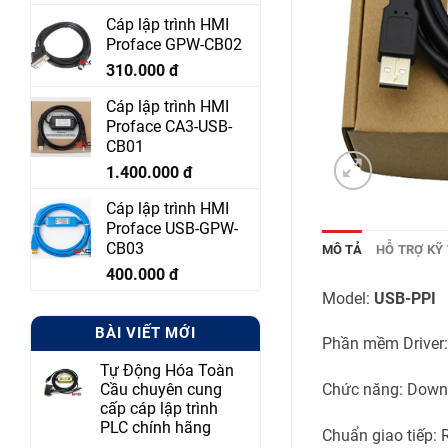
Cáp lập trình HMI
Proface GPW-CB02
310.000
đ
Cáp lập trình HMI
Proface CA3-USB-
CB01
1.400.000
đ
Cáp lập trình HMI
Proface USB-GPW-
CB03
MÔ TẢ
HỖ TRỢ KỸ
400.000
đ
Model:
USB-PPI
BÀI VIẾT MỚI
Phần mềm Driver
Tự Động Hóa Toàn
Cầu chuyên cung
Chức năng: Downl
cấp cáp lập trình
PLC chính hãng
Chuẩn giao tiếp: R