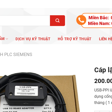
Miền Bắc:
Miền Nam:
ẨM
DỊCH VỤ KỸ THUẬT
HỖ TRỢ KỸ THUẬT
LIÊN H
NH PLC SIEMENS
Cáp l
200.0
USB-PPI l
dụng cổng
tháng ( 1 