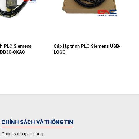
+
ình PLC Siemens
Cáp lập trình PLC Siemens USB-
Cáp
3DB30-0XA0
LOGO
6E
900
CHÍNH SÁCH VÀ THÔNG TIN
Chính sách giao hàng