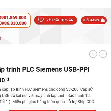
0981.869.803
YÊU CẦU TƯ VẤN
GIỎ HÀNG
0986.830.800
Ệ
ập trình PLC Siemens USB-PPI
00
đ
à cáp lập trình PLC Siemens cho dòng S7-200, Cáp sử
 USB để kết nối với máy tính lập trình. Bảo hành 12
đổi 1 ). Miễn phí giao hàng toàn quốc, hỗ trợ Ship COD.