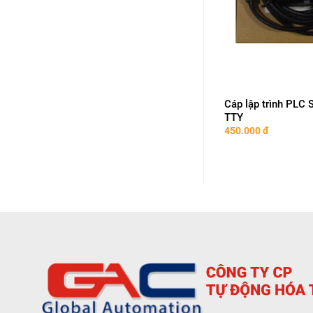
+
+
s USB-
Cáp lập trình PLC Siemens
Cáp lập trình PLC
6ES7901-3CB30-0XA0
TTY
450.000
đ