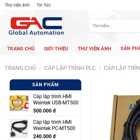
Skip
Thư viện ảnh
Tin Tức
to
content
Tìm
kiếm:
SẢN PH
TRANG CHỦ
GIỚI THIỆU
THƯ VIỆN ẢNH
TRANG CHỦ
/
CÁP LẬP TRÌNH PLC
/
CÁP LẬP TRÌ
SẢN PHẨM
Cáp lập trình HMI
Weintek USB-MT500
500.000
đ
Cáp lập trình HMI
Weintek PC-MT500
240.000
đ