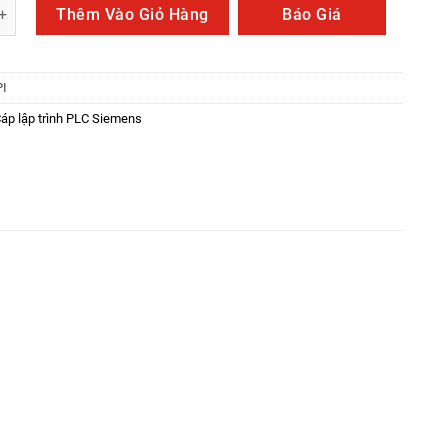
ình PLC Siemens USB-PPI số lượng
Thêm Vào Giỏ Hàng
Báo Giá
PI
áp lập trình PLC Siemens