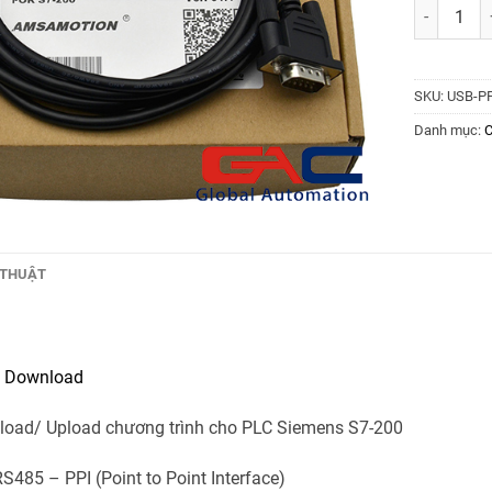
Cáp lập tr
SKU:
USB-P
Danh mục:
C
 THUẬT
:
Download
oad/ Upload chương trình cho PLC Siemens S7-200
S485 – PPI (Point to Point Interface)