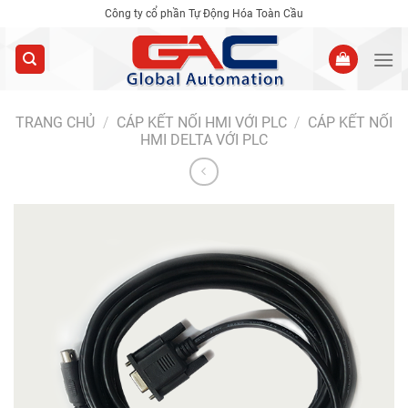
Skip
Công ty cổ phần Tự Động Hóa Toàn Cầu
to
content
TRANG CHỦ
/
CÁP KẾT NỐI HMI VỚI PLC
/
CÁP KẾT NỐI
HMI DELTA VỚI PLC