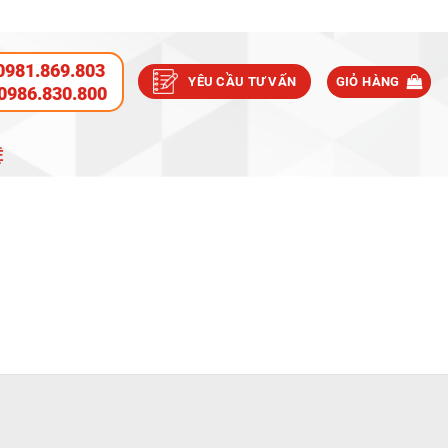
0981.869.803
YÊU CẦU TƯ VẤN
GIỎ HÀNG
0986.830.800
Ệ