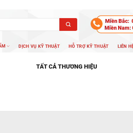
Miền Bắc:
Miền Nam:
ẨM
DỊCH VỤ KỸ THUẬT
HỖ TRỢ KỸ THUẬT
LIÊN H
TẤT CẢ THƯƠNG HIỆU